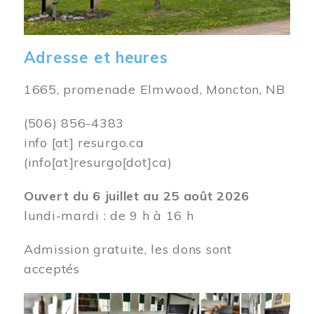
Adresse et heures
1665, promenade Elmwood, Moncton, NB
(506) 856-4383
info
[at]
resurgo.ca
(info[at]resurgo[dot]ca)
Ouvert du 6 juillet au 25 août 2026
lundi-mardi : de 9 h à 16 h
Admission gratuite, les dons sont
acceptés
Image