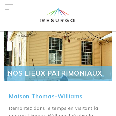
Aller
au
contenu
principal
NOS LIEUX PATRIMONIAUX
Maison Thomas-Williams
Remontez dans le temps en visitant la
maison Thomas-Williams! Visitez la