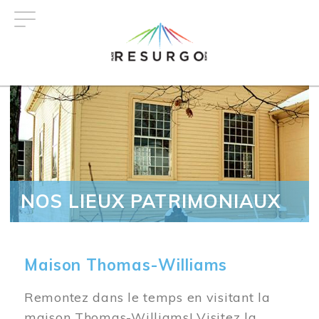
Aller
au
contenu
principal
NOS LIEUX PATRIMONIAUX
Maison Thomas-Williams
Remontez dans le temps en visitant la
maison Thomas-Williams! Visitez la