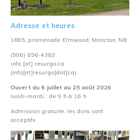
Adresse et heures
1665, promenade Elmwood, Moncton, NB
(506) 856-4383
info
[at]
resurgo.ca
(info[at]resurgo[dot]ca)
Ouvert du 6 juillet au 25 août 2026
lundi-mardi : de 9 h à 16 h
Admission gratuite, les dons sont
acceptés
Image