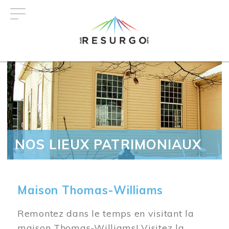
Aller
au
contenu
principal
NOS LIEUX PATRIMONIAUX
Maison Thomas-Williams
Remontez dans le temps en visitant la
maison Thomas-Williams! Visitez la