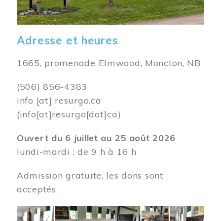
Adresse et heures
1665, promenade Elmwood, Moncton, NB
(506) 856-4383
info
[at]
resurgo.ca
(info[at]resurgo[dot]ca)
Ouvert du 6 juillet au 25 août 2026
lundi-mardi : de 9 h à 16 h
Admission gratuite, les dons sont
acceptés
Image