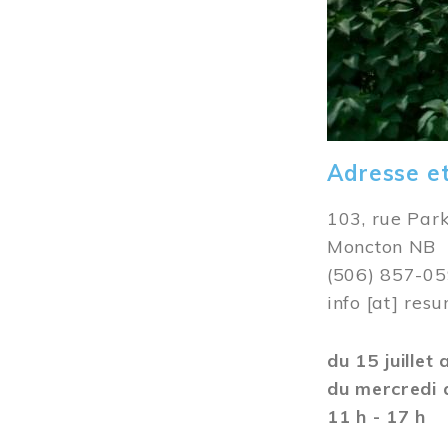
Adresse e
103, rue Par
Moncton NB
(506) 857-0
info
[at]
resu
du 15 juillet
du mercredi 
11 h - 17 h