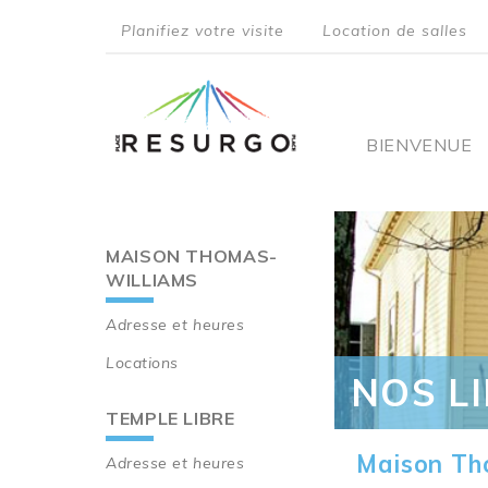
Aller
Planifiez votre visite
Location de salles
au
top
contenu
principal
menu
Main
BIENVENUE
navigati
MAISON THOMAS-
Main
WILLIAMS
navigation
Adresse et heures
Locations
NOS L
TEMPLE LIBRE
Maison Th
Adresse et heures