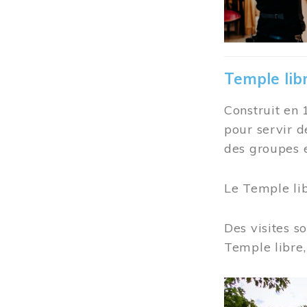
Temple lib
Construit en 
pour servir d
des groupes e
Le Temple li
Des visites s
Temple libre,
Image