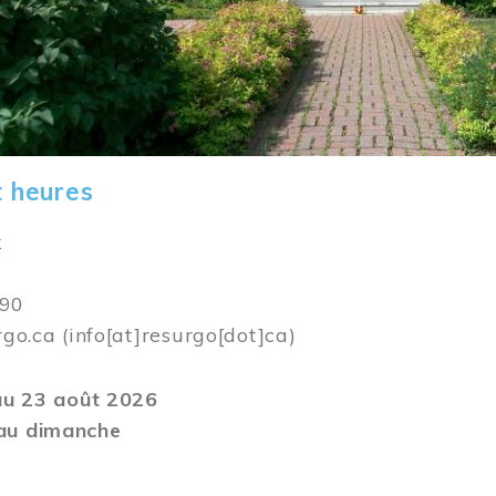
t heures
k
590
rgo.ca
(info[at]resurgo[dot]ca)
 au 23 août 2026
au dimanche