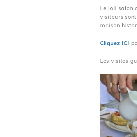
Le joli salon
visiteurs son
maison histor
Cliquez ICI
po
Les visites g
Image