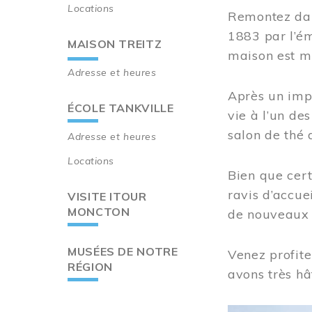
Locations
Remontez dan
1883 par l’ém
MAISON TREITZ
maison est m
Adresse et heures
Après un imp
ÉCOLE TANKVILLE
vie à l’un d
salon de thé 
Adresse et heures
Locations
Bien que cert
ravis d’accue
VISITE ITOUR
MONCTON
de nouveaux i
MUSÉES DE NOTRE
Venez profite
RÉGION
avons très hâ
Image