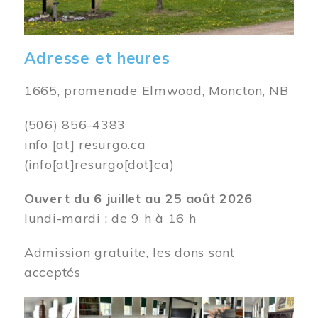
Adresse et heures
1665, promenade Elmwood, Moncton, NB
(506) 856-4383
info
[at]
resurgo.ca
(info[at]resurgo[dot]ca)
Ouvert du 6 juillet au 25 août 2026
lundi-mardi : de 9 h à 16 h
Admission gratuite, les dons sont
acceptés
Image