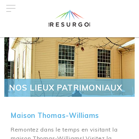
Aller
au
contenu
principal
NOS LIEUX PATRIMONIAUX
Maison Thomas-Williams
Remontez dans le temps en visitant la
maison Thomas-Williams! Visitez la