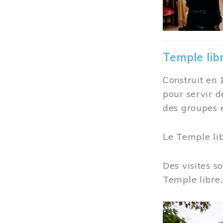
Temple lib
Construit en 
pour servir d
des groupes e
Le Temple li
Des visites s
Temple libre,
Image