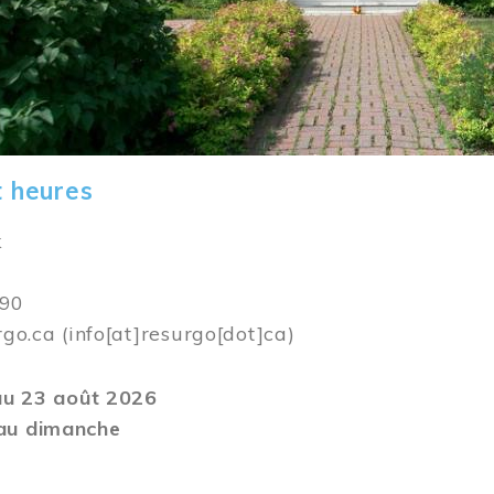
t heures
k
590
rgo.ca
(info[at]resurgo[dot]ca)
 au 23 août 2026
au dimanche