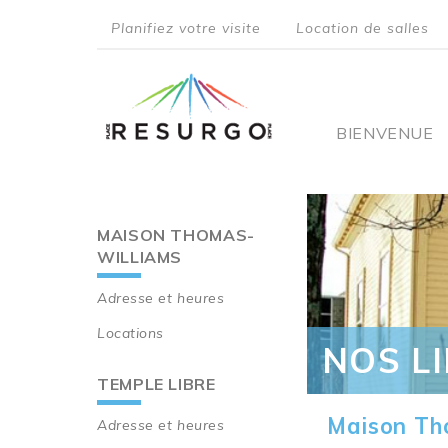
Aller
Planifiez votre visite
Location de salles
au
top
contenu
principal
menu
Main
BIENVENUE
navigati
MAISON THOMAS-
Main
WILLIAMS
navigation
Adresse et heures
Locations
NOS L
TEMPLE LIBRE
Maison Th
Adresse et heures