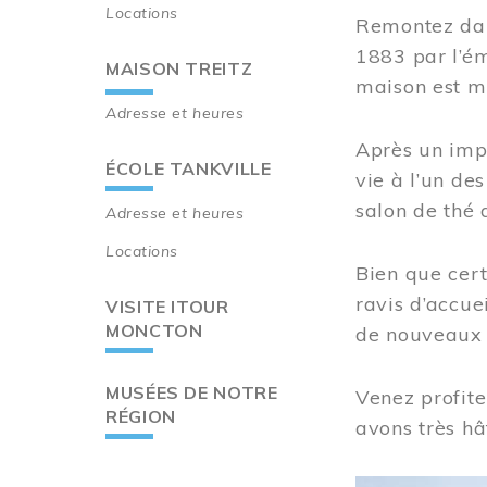
Locations
Remontez dan
1883 par l’ém
MAISON TREITZ
maison est m
Adresse et heures
Après un imp
ÉCOLE TANKVILLE
vie à l’un d
salon de thé 
Adresse et heures
Locations
Bien que cert
ravis d’accue
VISITE ITOUR
MONCTON
de nouveaux i
MUSÉES DE NOTRE
Venez profite
RÉGION
avons très hâ
Image