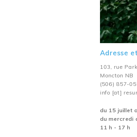
Adresse e
103, rue Par
Moncton NB
(506) 857-0
info
[at]
resu
du 15 juillet
du mercredi 
11 h - 17 h