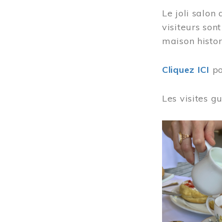
Le joli salon
visiteurs son
maison histor
Cliquez ICI
po
Les visites g
Image