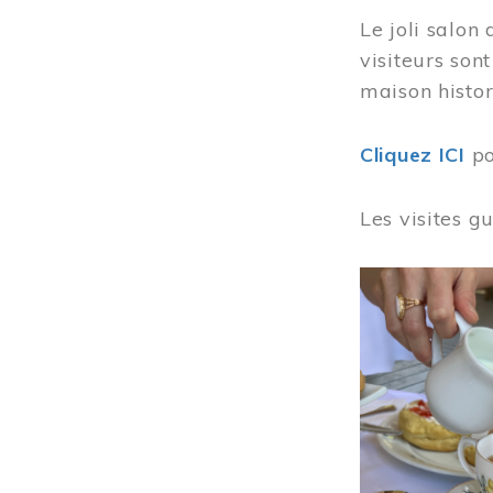
Le joli salon
visiteurs son
maison histor
Cliquez ICI
po
Les visites g
Image