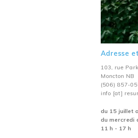
Adresse e
103, rue Par
Moncton NB
(506) 857-0
info
[at]
resu
du 15 juillet
du mercredi 
11 h - 17 h