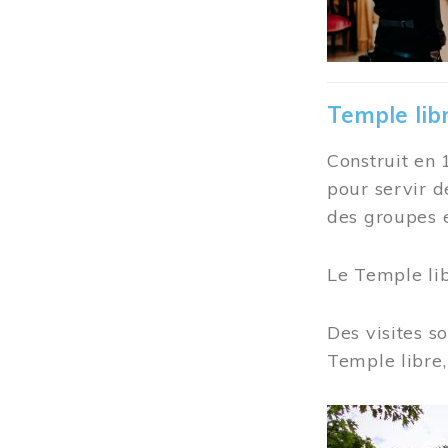
Temple lib
Construit en 
pour servir d
des groupes e
Le Temple li
Des visites s
Temple libre,
Image