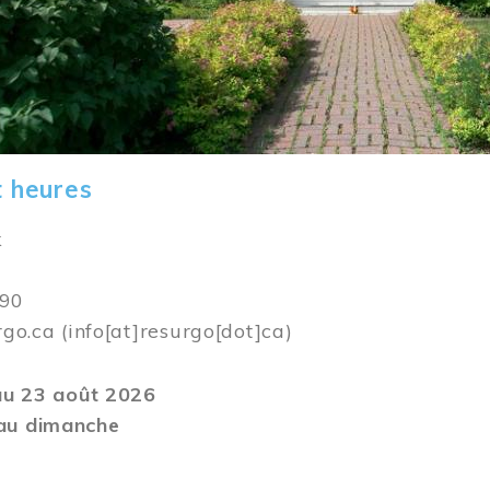
t heures
k
590
rgo.ca
(info[at]resurgo[dot]ca)
 au 23 août 2026
au dimanche