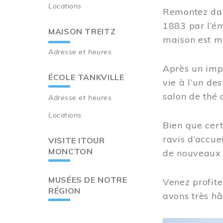
Locations
Remontez dan
1883 par l’ém
MAISON TREITZ
maison est m
Adresse et heures
Après un imp
ÉCOLE TANKVILLE
vie à l’un d
salon de thé 
Adresse et heures
Locations
Bien que cert
ravis d’accue
VISITE ITOUR
MONCTON
de nouveaux i
MUSÉES DE NOTRE
Venez profite
RÉGION
avons très hâ
Image