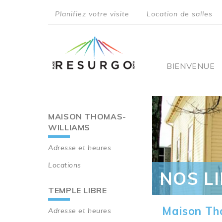
Aller
Planifiez votre visite
Location de salles
au
top
contenu
principal
menu
Main
BIENVENUE
navigati
MAISON THOMAS-
Main
WILLIAMS
navigation
Adresse et heures
Locations
NOS L
TEMPLE LIBRE
Maison Th
Adresse et heures