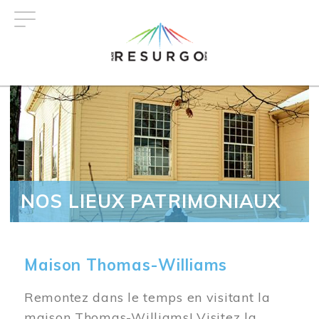
Aller
au
contenu
principal
NOS LIEUX PATRIMONIAUX
Maison Thomas-Williams
Remontez dans le temps en visitant la
maison Thomas-Williams! Visitez la