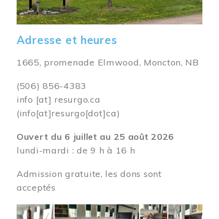
Adresse et heures
1665, promenade Elmwood, Moncton, NB
(506) 856-4383
info
[at]
resurgo.ca
(info[at]resurgo[dot]ca)
Ouvert du 6 juillet au 25 août 2026
lundi-mardi : de 9 h à 16 h
Admission gratuite, les dons sont
acceptés
Image