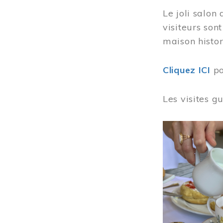
Le joli salon
visiteurs son
maison histor
Cliquez ICI
po
Les visites g
Image