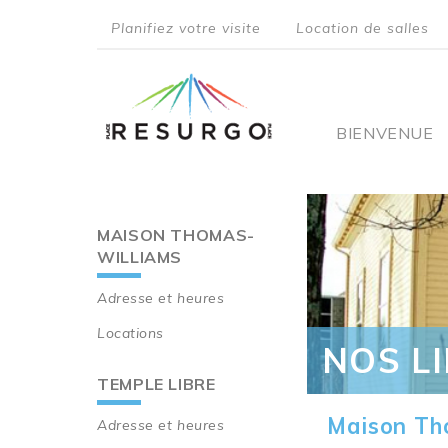
Aller
Planifiez votre visite
Location de salles
au
top
contenu
principal
menu
Main
BIENVENUE
navigati
MAISON THOMAS-
Main
WILLIAMS
navigation
Adresse et heures
Locations
NOS L
TEMPLE LIBRE
Maison Th
Adresse et heures