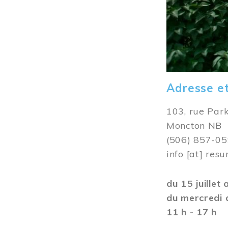
Adresse e
103, rue Par
Moncton NB
(506) 857-0
info
[at]
resu
du 15 juillet
du mercredi 
11 h - 17 h