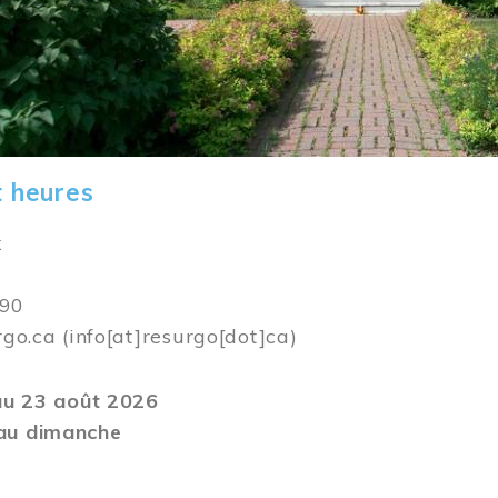
t heures
k
590
rgo.ca
(info[at]resurgo[dot]ca)
 au 23 août 2026
au dimanche