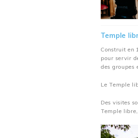
Temple lib
Construit en 
pour servir d
des groupes e
Le Temple li
Des visites s
Temple libre,
Image