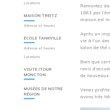
Locations
Remontez dan
1883 par l’ém
MAISON TREITZ
maison est m
Adresse et heures
Après un imp
ÉCOLE TANKVILLE
vie à l’un d
salon de thé 
Adresse et heures
Locations
Bien que cert
ravis d’accue
VISITE ITOUR
MONCTON
de nouveaux i
MUSÉES DE NOTRE
Venez profite
RÉGION
avons très hâ
Image