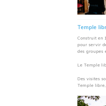
Temple lib
Construit en 
pour servir d
des groupes e
Le Temple li
Des visites s
Temple libre,
Image