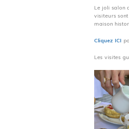
Le joli salon
visiteurs son
maison histor
Cliquez ICI
po
Les visites g
Image