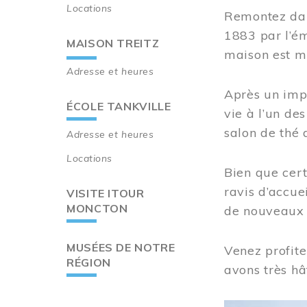
Locations
Remontez dan
1883 par l’ém
MAISON TREITZ
maison est m
Adresse et heures
Après un imp
ÉCOLE TANKVILLE
vie à l’un d
salon de thé 
Adresse et heures
Locations
Bien que cert
ravis d’accue
VISITE ITOUR
MONCTON
de nouveaux i
MUSÉES DE NOTRE
Venez profite
RÉGION
avons très hâ
Image