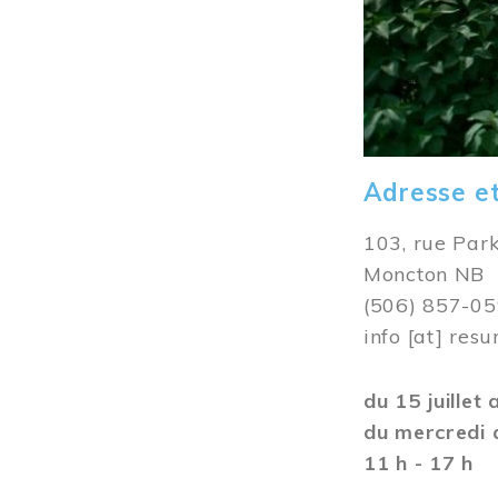
Adresse e
103, rue Par
Moncton NB
(506) 857-0
info
[at]
resu
du 15 juillet
du mercredi 
11 h - 17 h