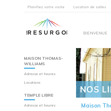
Aller
Planifiez votre visite
Location de salles
au
top
contenu
principal
menu
Main
BIENVENUE
navigati
MAISON THOMAS-
Main
WILLIAMS
navigation
Adresse et heures
Locations
NOS L
TEMPLE LIBRE
Maison Th
Adresse et heures