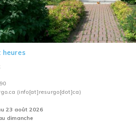
t heures
k
590
rgo.ca
(info[at]resurgo[dot]ca)
 au 23 août 2026
au dimanche