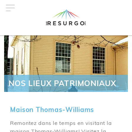
Aller
au
contenu
principal
NOS LIEUX PATRIMONIAUX
Maison Thomas-Williams
Remontez dans le temps en visitant la
maison Thomas-Williams! Visitez la