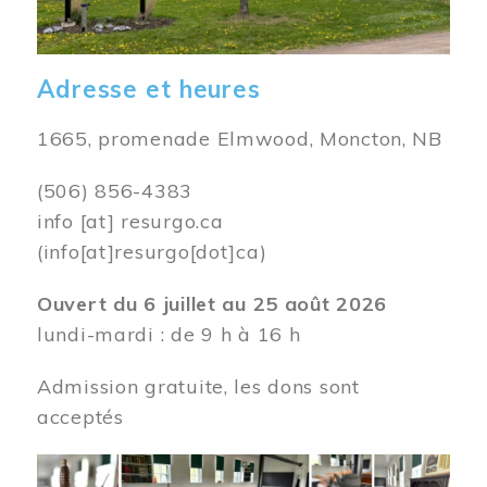
Adresse et heures
1665, promenade Elmwood, Moncton, NB
(506) 856-4383
info
[at]
resurgo.ca
(info[at]resurgo[dot]ca)
Ouvert du 6 juillet au 25 août 2026
lundi-mardi : de 9 h à 16 h
Admission gratuite, les dons sont
acceptés
Image