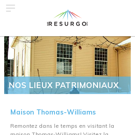
Aller
au
contenu
principal
NOS LIEUX PATRIMONIAUX
Maison Thomas-Williams
Remontez dans le temps en visitant la
maison Thomas-Williams! Visitez la