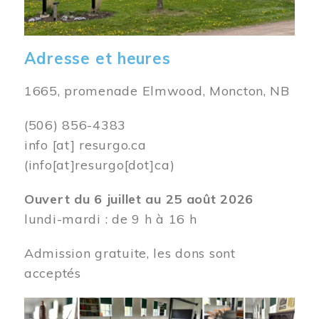
Adresse et heures
1665, promenade Elmwood, Moncton, NB
(506) 856-4383
info
[at]
resurgo.ca
(info[at]resurgo[dot]ca)
Ouvert du 6 juillet au 25 août 2026
lundi-mardi : de 9 h à 16 h
Admission gratuite, les dons sont
acceptés
Image