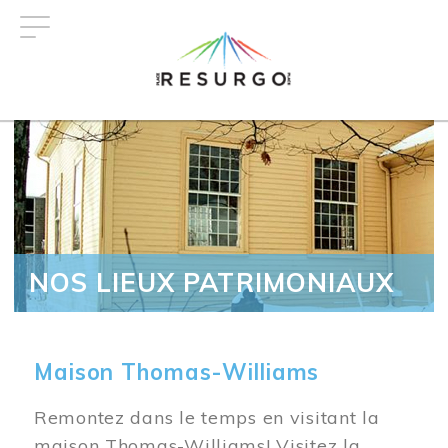
Aller
au
contenu
principal
NOS LIEUX PATRIMONIAUX
Maison Thomas-Williams
Remontez dans le temps en visitant la
maison Thomas-Williams! Visitez la