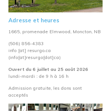
Adresse et heures
1665, promenade Elmwood, Moncton, NB
(506) 856-4383
info
[at]
resurgo.ca
(info[at]resurgo[dot]ca)
Ouvert du 6 juillet au 25 août 2026
lundi-mardi : de 9 h à 16 h
Admission gratuite, les dons sont
acceptés
Image