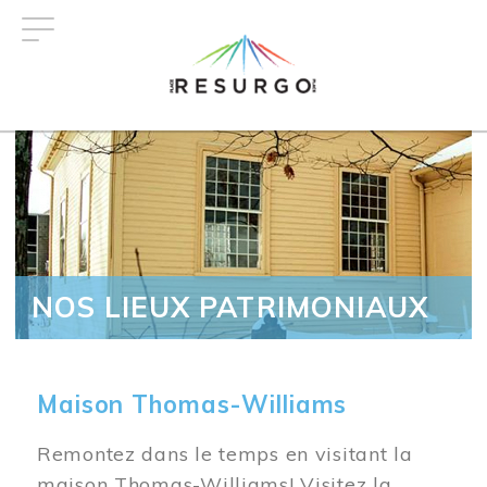
Aller
au
contenu
principal
NOS LIEUX PATRIMONIAUX
Maison Thomas-Williams
Remontez dans le temps en visitant la
maison Thomas-Williams! Visitez la