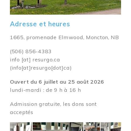
Adresse et heures
1665, promenade Elmwood, Moncton, NB
(506) 856-4383
info
[at]
resurgo.ca
(info[at]resurgo[dot]ca)
Ouvert du 6 juillet au 25 août 2026
lundi-mardi : de 9 h à 16 h
Admission gratuite, les dons sont
acceptés
Image