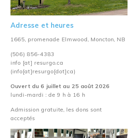
Adresse et heures
1665, promenade Elmwood, Moncton, NB
(506) 856-4383
info
[at]
resurgo.ca
(info[at]resurgo[dot]ca)
Ouvert du 6 juillet au 25 août 2026
lundi-mardi : de 9 h à 16 h
Admission gratuite, les dons sont
acceptés
Image