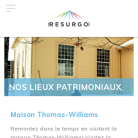
Aller
au
contenu
principal
NOS LIEUX PATRIMONIAUX
Maison Thomas-Williams
Remontez dans le temps en visitant la
maison Thomas-Williams! Visitez la