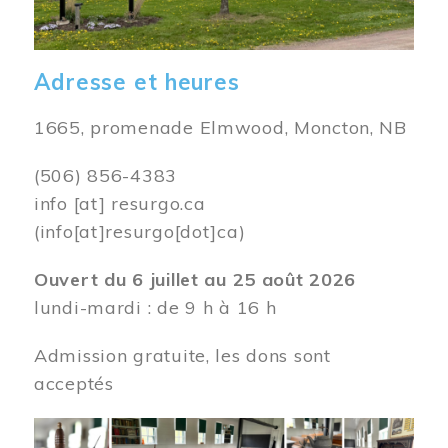
Adresse et heures
1665, promenade Elmwood, Moncton, NB
(506) 856-4383
info
[at]
resurgo.ca
(info[at]resurgo[dot]ca)
Ouvert du 6 juillet au 25 août 2026
lundi-mardi : de 9 h à 16 h
Admission gratuite, les dons sont
acceptés
Image