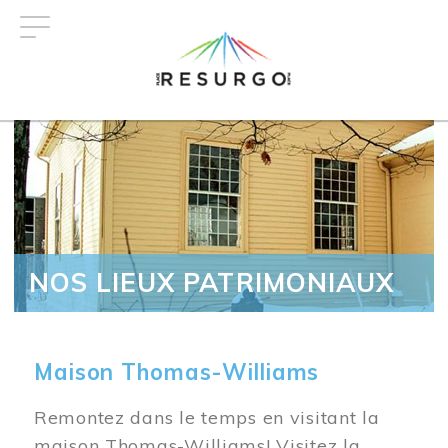
Aller
au
contenu
principal
NOS LIEUX PATRIMONIAUX
Maison Thomas-Williams
Remontez dans le temps en visitant la
maison Thomas-Williams! Visitez la