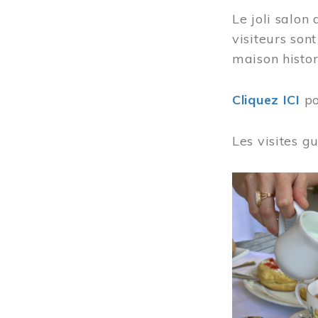
Le joli salon
visiteurs son
maison histor
Cliquez ICI
po
Les visites g
Image