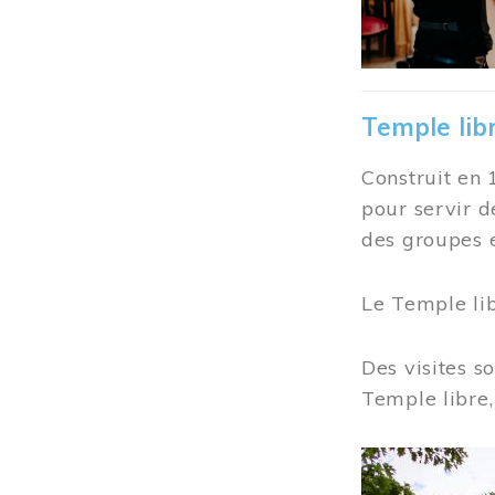
Temple lib
Construit en 
pour servir d
des groupes e
Le Temple li
Des visites s
Temple libre,
Image