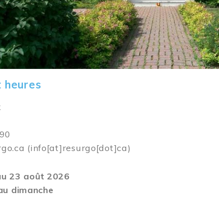
t heures
k
590
rgo.ca
(info[at]resurgo[dot]ca)
 au 23 août 2026
au dimanche