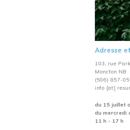
Adresse e
103, rue Par
Moncton NB
(506) 857-0
info
[at]
resu
du 15 juillet
du mercredi 
11 h - 17 h