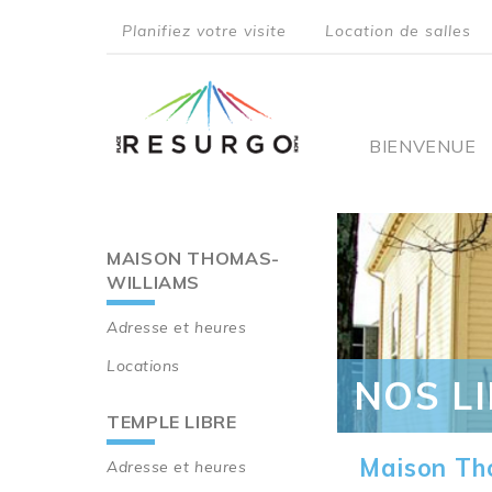
Aller
Planifiez votre visite
Location de salles
au
top
contenu
principal
menu
Main
BIENVENUE
navigati
MAISON THOMAS-
Main
WILLIAMS
navigation
Adresse et heures
Locations
NOS L
TEMPLE LIBRE
Maison Th
Adresse et heures