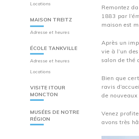
Locations
Remontez dan
1883 par l’ém
MAISON TREITZ
maison est m
Adresse et heures
Après un imp
ÉCOLE TANKVILLE
vie à l’un d
salon de thé 
Adresse et heures
Locations
Bien que cert
ravis d’accue
VISITE ITOUR
MONCTON
de nouveaux i
MUSÉES DE NOTRE
Venez profite
RÉGION
avons très hâ
Image