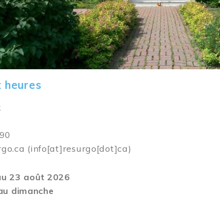
t heures
k
590
rgo.ca
(info[at]resurgo[dot]ca)
 au 23 août 2026
au dimanche