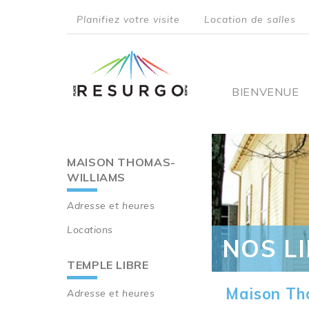
Aller
Planifiez votre visite
Location de salles
au
top
contenu
principal
menu
Main
BIENVENUE
navigati
MAISON THOMAS-
Main
WILLIAMS
navigation
Adresse et heures
Locations
NOS L
TEMPLE LIBRE
Maison Th
Adresse et heures