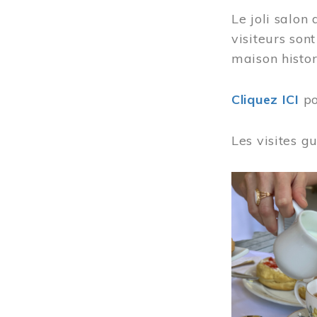
Le joli salon
visiteurs son
maison histor
Cliquez ICI
po
Les visites g
Image