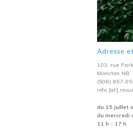
Adresse e
103, rue Par
Moncton NB
(506) 857-0
info
[at]
resu
du 15 juillet
du mercredi 
11 h - 17 h