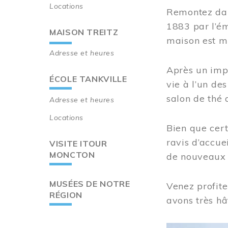
Locations
Remontez dan
1883 par l’ém
MAISON TREITZ
maison est m
Adresse et heures
Après un imp
ÉCOLE TANKVILLE
vie à l’un d
salon de thé 
Adresse et heures
Locations
Bien que cert
ravis d’accue
VISITE ITOUR
MONCTON
de nouveaux i
MUSÉES DE NOTRE
Venez profite
RÉGION
avons très hâ
Image