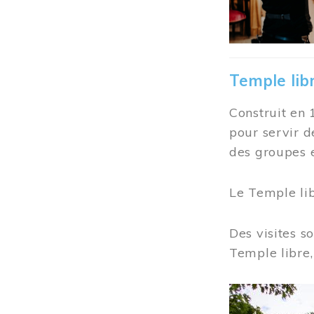
Temple lib
Construit en 
pour servir d
des groupes e
Le Temple li
Des visites s
Temple libre,
Image