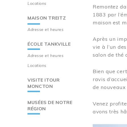
Locations
Remontez dan
1883 par l’ém
MAISON TREITZ
maison est m
Adresse et heures
Après un imp
ÉCOLE TANKVILLE
vie à l’un d
salon de thé 
Adresse et heures
Locations
Bien que cert
ravis d’accue
VISITE ITOUR
MONCTON
de nouveaux i
MUSÉES DE NOTRE
Venez profite
RÉGION
avons très hâ
Image