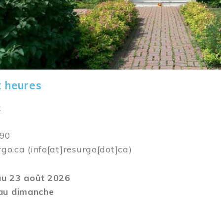
t heures
k
590
rgo.ca
(info[at]resurgo[dot]ca)
 au 23 août 2026
au dimanche