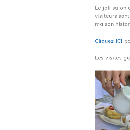
Le joli salon
visiteurs son
maison histor
Cliquez ICI
po
Les visites g
Image