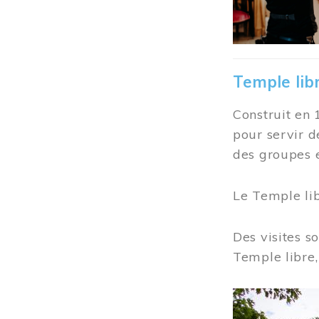
Temple lib
Construit en 
pour servir d
des groupes e
Le Temple li
Des visites s
Temple libre,
Image