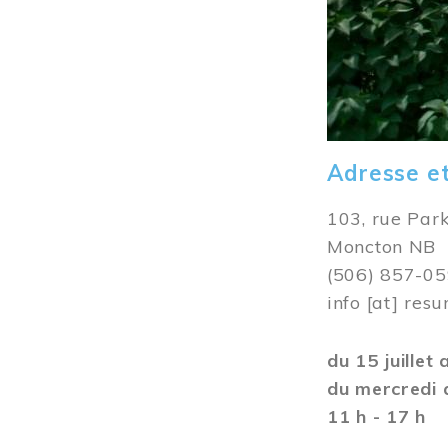
Adresse e
103, rue Par
Moncton NB
(506) 857-0
info
[at]
resu
du 15 juillet
du mercredi 
11 h - 17 h