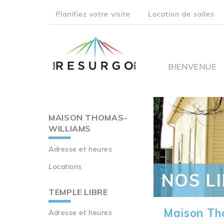
Aller
Planifiez votre visite
Location de salles
au
top
contenu
principal
menu
Main
BIENVENUE
navigati
MAISON THOMAS-
Main
WILLIAMS
navigation
Adresse et heures
Locations
NOS L
TEMPLE LIBRE
Maison Th
Adresse et heures