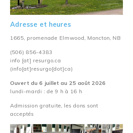
Adresse et heures
1665, promenade Elmwood, Moncton, NB
(506) 856-4383
info
[at]
resurgo.ca
(info[at]resurgo[dot]ca)
Ouvert du 6 juillet au 25 août 2026
lundi-mardi : de 9 h à 16 h
Admission gratuite, les dons sont
acceptés
Image