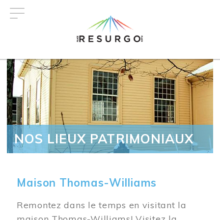
Aller
au
contenu
principal
NOS LIEUX PATRIMONIAUX
Maison Thomas-Williams
Remontez dans le temps en visitant la
maison Thomas-Williams! Visitez la