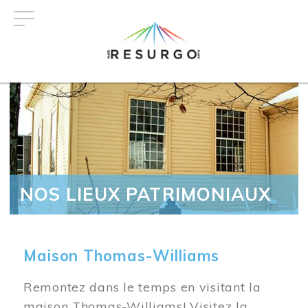
Aller
au
contenu
principal
NOS LIEUX PATRIMONIAUX
Maison Thomas-Williams
Remontez dans le temps en visitant la
maison Thomas-Williams! Visitez la