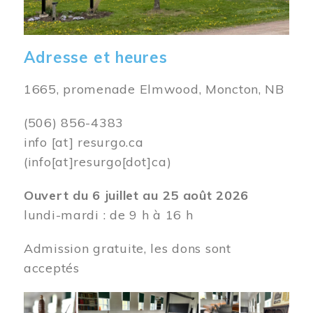
Adresse et heures
1665, promenade Elmwood, Moncton, NB
(506) 856-4383
info
[at]
resurgo.ca
(info[at]resurgo[dot]ca)
Ouvert du 6 juillet au 25 août 2026
lundi-mardi : de 9 h à 16 h
Admission gratuite, les dons sont
acceptés
Image