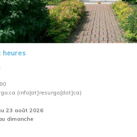
t heures
k
590
rgo.ca
(info[at]resurgo[dot]ca)
 au 23 août 2026
au dimanche