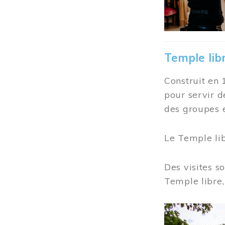
Temple lib
Construit en 
pour servir d
des groupes e
Le Temple li
Des visites s
Temple libre,
Image