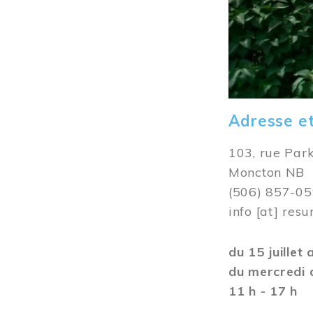
Adresse e
103, rue Par
Moncton NB
(506) 857-0
info
[at]
resu
du 15 juillet
du mercredi 
11 h - 17 h