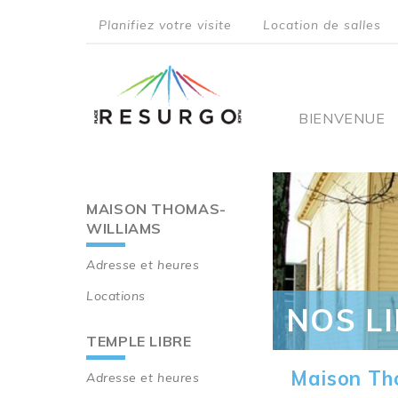
Aller
Planifiez votre visite
Location de salles
au
top
contenu
principal
menu
Main
BIENVENUE
navigati
MAISON THOMAS-
Main
WILLIAMS
navigation
Adresse et heures
Locations
NOS L
TEMPLE LIBRE
Maison Th
Adresse et heures