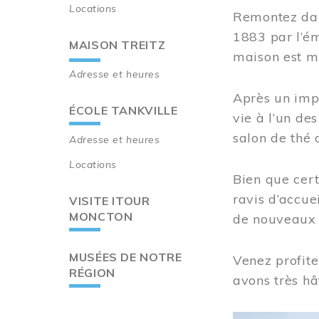
Locations
Remontez dan
1883 par l’ém
MAISON TREITZ
maison est m
Adresse et heures
Après un imp
ÉCOLE TANKVILLE
vie à l’un d
salon de thé 
Adresse et heures
Locations
Bien que cert
ravis d’accue
VISITE ITOUR
MONCTON
de nouveaux i
MUSÉES DE NOTRE
Venez profite
RÉGION
avons très hâ
Image