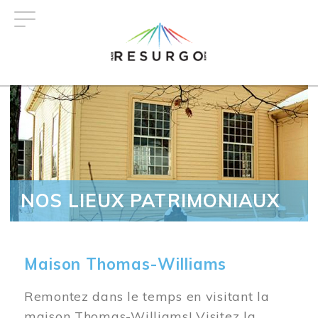
Aller
au
contenu
principal
NOS LIEUX PATRIMONIAUX
Maison Thomas-Williams
Remontez dans le temps en visitant la
maison Thomas-Williams! Visitez la