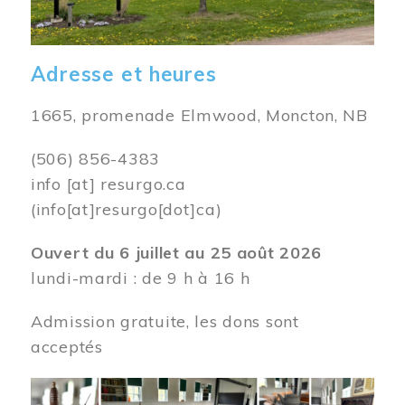
Adresse et heures
1665, promenade Elmwood, Moncton, NB
(506) 856-4383
info
[at]
resurgo.ca
(info[at]resurgo[dot]ca)
Ouvert du 6 juillet au 25 août 2026
lundi-mardi : de 9 h à 16 h
Admission gratuite, les dons sont
acceptés
Image