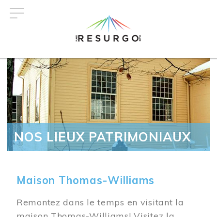
Aller
au
contenu
principal
NOS LIEUX PATRIMONIAUX
Maison Thomas-Williams
Remontez dans le temps en visitant la
maison Thomas-Williams! Visitez la