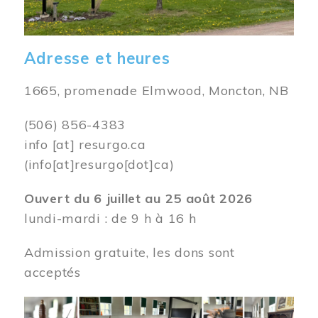
Adresse et heures
1665, promenade Elmwood, Moncton, NB
(506) 856-4383
info
[at]
resurgo.ca
(info[at]resurgo[dot]ca)
Ouvert du 6 juillet au 25 août 2026
lundi-mardi : de 9 h à 16 h
Admission gratuite, les dons sont
acceptés
Image