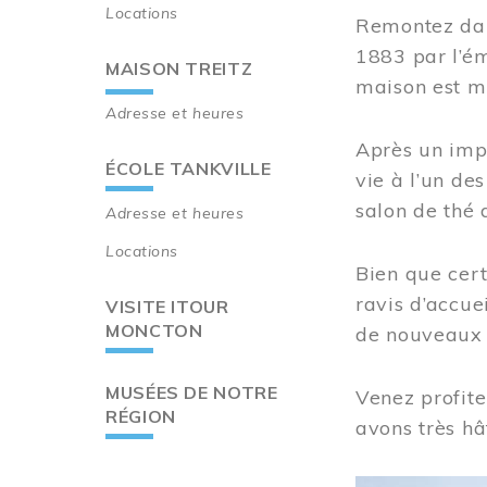
Locations
Remontez dan
1883 par l’ém
MAISON TREITZ
maison est m
Adresse et heures
Après un imp
ÉCOLE TANKVILLE
vie à l’un d
salon de thé 
Adresse et heures
Locations
Bien que cert
ravis d’accue
VISITE ITOUR
MONCTON
de nouveaux i
MUSÉES DE NOTRE
Venez profite
RÉGION
avons très hâ
Image