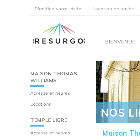
Aller
Planifiez votre visite
Location de salles
au
top
contenu
principal
menu
Main
BIENVENUE
navigati
MAISON THOMAS-
Main
WILLIAMS
navigation
Adresse et heures
Locations
NOS L
TEMPLE LIBRE
Maison Th
Adresse et heures