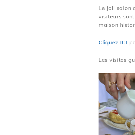
Le joli salon
visiteurs son
maison histor
Cliquez ICI
po
Les visites g
Image