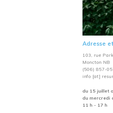
Adresse e
103, rue Par
Moncton NB
(506) 857-0
info
[at]
resu
du 15 juillet
du mercredi 
11 h - 17 h