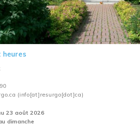
t heures
k
590
rgo.ca
(info[at]resurgo[dot]ca)
 au 23 août 2026
au dimanche