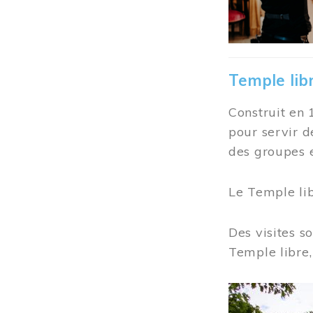
Temple lib
Construit en 
pour servir d
des groupes e
Le Temple li
Des visites s
Temple libre,
Image