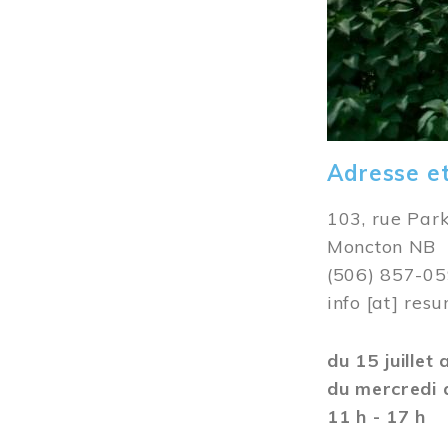
Adresse e
103, rue Par
Moncton NB
(506) 857-0
info
[at]
resu
du 15 juillet
du mercredi 
11 h - 17 h