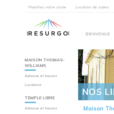
Aller
Planifiez votre visite
Location de salles
au
top
contenu
principal
menu
Main
BIENVENUE
navigati
MAISON THOMAS-
Main
WILLIAMS
navigation
Adresse et heures
Locations
NOS L
TEMPLE LIBRE
Maison Th
Adresse et heures