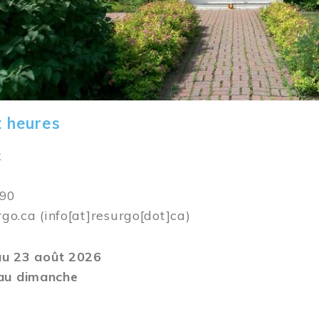
t heures
k
590
rgo.ca
(info[at]resurgo[dot]ca)
 au 23 août 2026
au dimanche