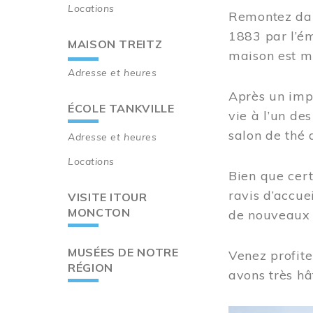
Locations
Remontez dan
1883 par l’ém
MAISON TREITZ
maison est m
Adresse et heures
Après un imp
ÉCOLE TANKVILLE
vie à l’un d
salon de thé 
Adresse et heures
Locations
Bien que cert
ravis d’accue
VISITE ITOUR
MONCTON
de nouveaux i
MUSÉES DE NOTRE
Venez profite
RÉGION
avons très hâ
Image