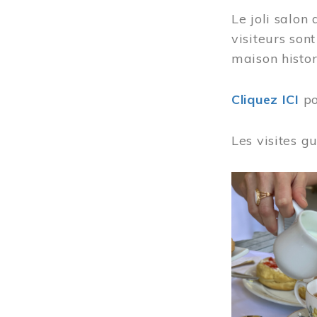
Le joli salon
visiteurs son
maison histor
Cliquez ICI
po
Les visites g
Image