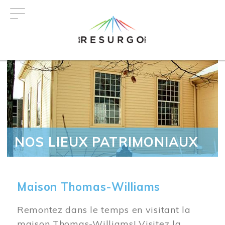
Aller
au
contenu
principal
NOS LIEUX PATRIMONIAUX
Maison Thomas-Williams
Remontez dans le temps en visitant la
maison Thomas-Williams! Visitez la