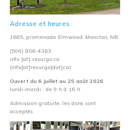
Adresse et heures
1665, promenade Elmwood, Moncton, NB
(506) 856-4383
info
[at]
resurgo.ca
(info[at]resurgo[dot]ca)
Ouvert du 6 juillet au 25 août 2026
lundi-mardi : de 9 h à 16 h
Admission gratuite, les dons sont
acceptés
Image