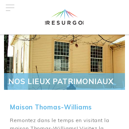
Aller
au
contenu
principal
NOS LIEUX PATRIMONIAUX
Maison Thomas-Williams
Remontez dans le temps en visitant la
maison Thomas-Williams! Visitez la