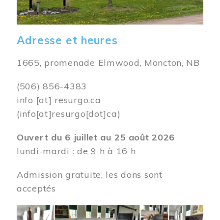
Adresse et heures
1665, promenade Elmwood, Moncton, NB
(506) 856-4383
info
[at]
resurgo.ca
(info[at]resurgo[dot]ca)
Ouvert du 6 juillet au 25 août 2026
lundi-mardi : de 9 h à 16 h
Admission gratuite, les dons sont
acceptés
Image