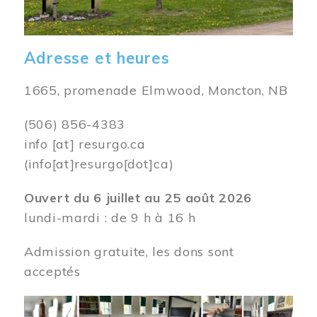
Adresse et heures
1665, promenade Elmwood, Moncton, NB
(506) 856-4383
info
[at]
resurgo.ca
(info[at]resurgo[dot]ca)
Ouvert du 6 juillet au 25 août 2026
lundi-mardi : de 9 h à 16 h
Admission gratuite, les dons sont
acceptés
Image