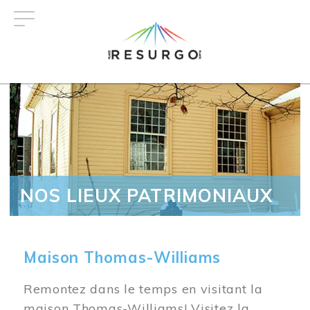
Aller
au
contenu
principal
NOS LIEUX PATRIMONIAUX
Maison Thomas-Williams
Remontez dans le temps en visitant la
maison Thomas-Williams! Visitez la