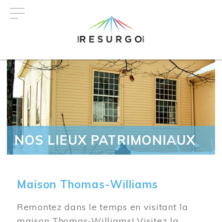
Aller
au
contenu
principal
NOS LIEUX PATRIMONIAUX
Maison Thomas-Williams
Remontez dans le temps en visitant la
maison Thomas-Williams! Visitez la