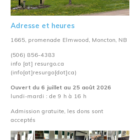
Adresse et heures
1665, promenade Elmwood, Moncton, NB
(506) 856-4383
info
[at]
resurgo.ca
(info[at]resurgo[dot]ca)
Ouvert du 6 juillet au 25 août 2026
lundi-mardi : de 9 h à 16 h
Admission gratuite, les dons sont
acceptés
Image