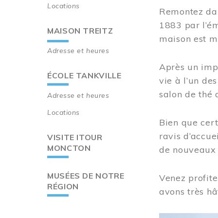
Locations
Remontez dan
1883 par l’ém
MAISON TREITZ
maison est m
Adresse et heures
Après un imp
ÉCOLE TANKVILLE
vie à l’un d
salon de thé 
Adresse et heures
Locations
Bien que cert
ravis d’accue
VISITE ITOUR
MONCTON
de nouveaux i
MUSÉES DE NOTRE
Venez profite
RÉGION
avons très hâ
Image