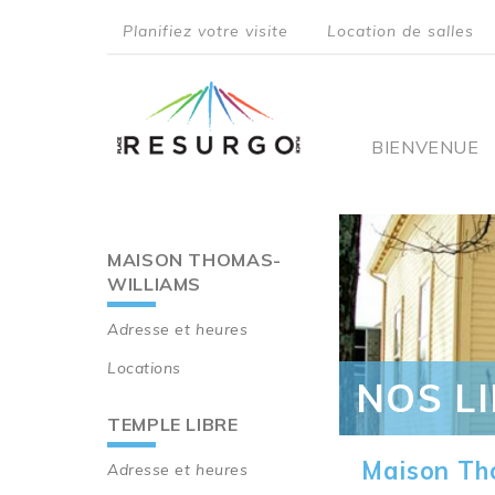
Aller
Planifiez votre visite
Location de salles
au
top
contenu
principal
menu
Main
BIENVENUE
navigati
MAISON THOMAS-
Main
WILLIAMS
navigation
Adresse et heures
Locations
NOS L
TEMPLE LIBRE
Maison Th
Adresse et heures