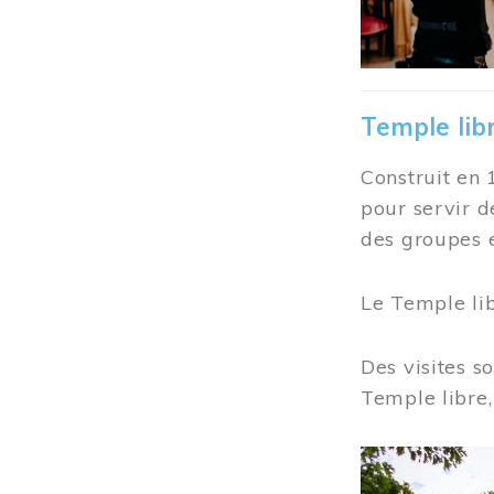
Temple lib
Construit en 
pour servir d
des groupes e
Le Temple li
Des visites s
Temple libre,
Image