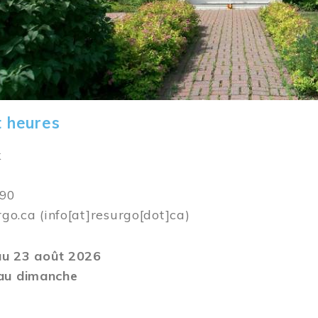
t heures
k
590
rgo.ca
(info[at]resurgo[dot]ca)
 au 23 août 2026
au dimanche