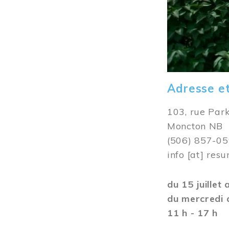
Adresse e
103, rue Par
Moncton NB
(506) 857-0
info
[at]
resu
du 15 juillet
du mercredi 
11 h - 17 h