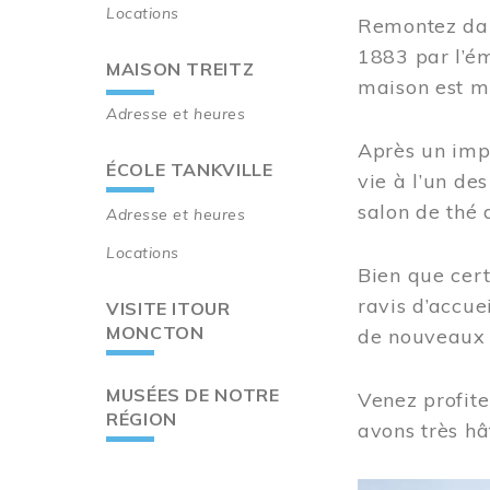
Locations
Remontez dan
1883 par l’ém
MAISON TREITZ
maison est m
Adresse et heures
Après un imp
ÉCOLE TANKVILLE
vie à l’un d
salon de thé 
Adresse et heures
Locations
Bien que cert
ravis d’accue
VISITE ITOUR
MONCTON
de nouveaux i
MUSÉES DE NOTRE
Venez profite
RÉGION
avons très hâ
Image