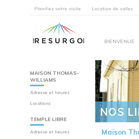
Aller
Planifiez votre visite
Location de salles
au
top
contenu
principal
menu
Main
BIENVENUE
navigati
MAISON THOMAS-
Main
WILLIAMS
navigation
Adresse et heures
Locations
NOS L
TEMPLE LIBRE
Maison Th
Adresse et heures