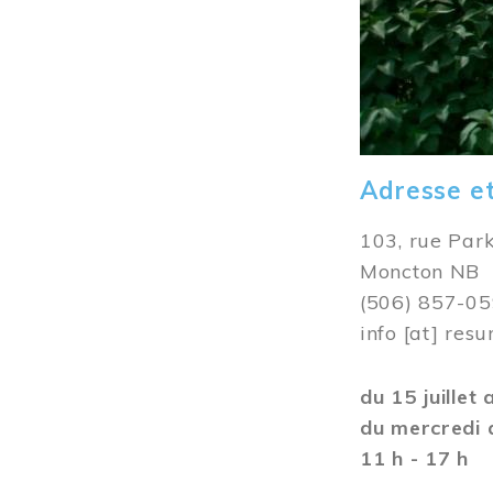
Adresse e
103, rue Par
Moncton NB
(506) 857-0
info
[at]
resu
du 15 juillet
du mercredi 
11 h - 17 h