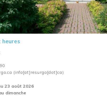
t heures
k
590
rgo.ca
(info[at]resurgo[dot]ca)
 au 23 août 2026
au dimanche