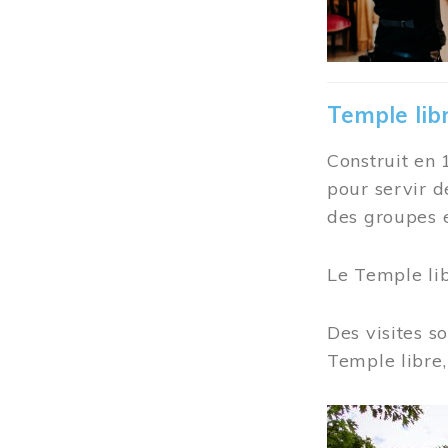
Temple lib
Construit en 
pour servir d
des groupes e
Le Temple li
Des visites s
Temple libre,
Image