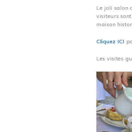
Le joli salon
visiteurs son
maison histor
Cliquez ICI
po
Les visites g
Image