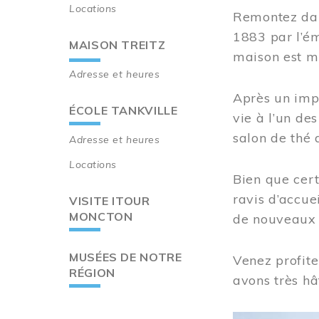
Locations
Remontez dan
1883 par l’ém
MAISON TREITZ
maison est m
Adresse et heures
Après un imp
ÉCOLE TANKVILLE
vie à l’un d
salon de thé 
Adresse et heures
Locations
Bien que cert
ravis d’accue
VISITE ITOUR
MONCTON
de nouveaux i
MUSÉES DE NOTRE
Venez profite
RÉGION
avons très hâ
Image