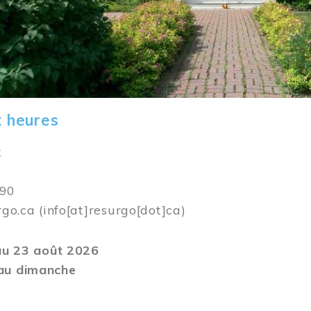
t heures
k
590
rgo.ca
(info[at]resurgo[dot]ca)
 au 23 août 2026
au dimanche