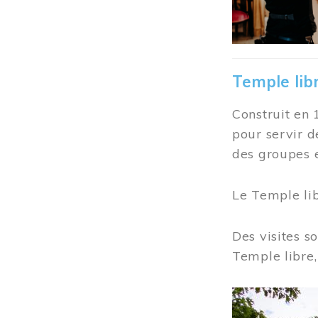
Temple lib
Construit en 
pour servir d
des groupes e
Le Temple li
Des visites s
Temple libre,
Image