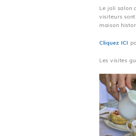
Le joli salon
visiteurs son
maison histor
Cliquez ICI
po
Les visites g
Image