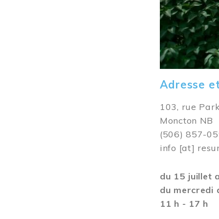
Adresse e
103, rue Par
Moncton NB
(506) 857-0
info
[at]
resu
du 15 juillet
du mercredi 
11 h - 17 h