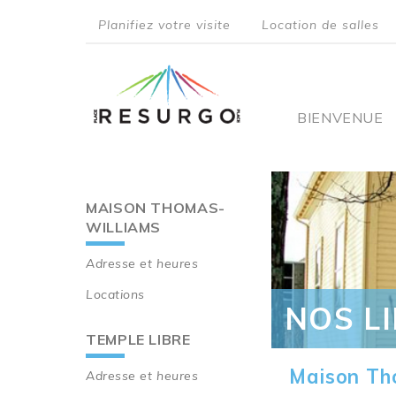
Aller
Planifiez votre visite
Location de salles
au
top
contenu
principal
menu
Main
BIENVENUE
navigati
MAISON THOMAS-
Main
WILLIAMS
navigation
Adresse et heures
Locations
NOS L
TEMPLE LIBRE
Maison Th
Adresse et heures