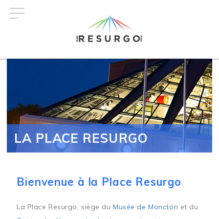
Aller
au
contenu
principal
LA PLACE RESURGO
Bienvenue à la Place Resurgo
La Place Resurgo, siège du
Musée de Moncton
et du