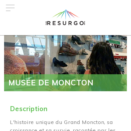
Aller
au
contenu
principal
MUSÉE DE MONCTON
Description
L'histoire unique du Grand Moncton, sa
croissance et sa survie, racontée par les