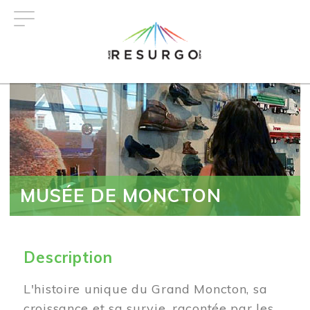
Aller
au
contenu
principal
MUSÉE DE MONCTON
Description
L'histoire unique du Grand Moncton, sa
croissance et sa survie, racontée par les