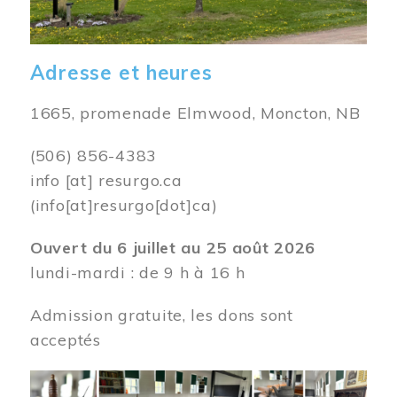
Adresse et heures
1665, promenade Elmwood, Moncton, NB
(506) 856-4383
info
[at]
resurgo.ca
(info[at]resurgo[dot]ca)
Ouvert du 6 juillet au 25 août 2026
lundi-mardi : de 9 h à 16 h
Admission gratuite, les dons sont
acceptés
Image