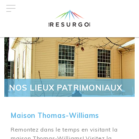
Aller
au
contenu
principal
NOS LIEUX PATRIMONIAUX
Maison Thomas-Williams
Remontez dans le temps en visitant la
maison Thomas-Williams! Visitez la