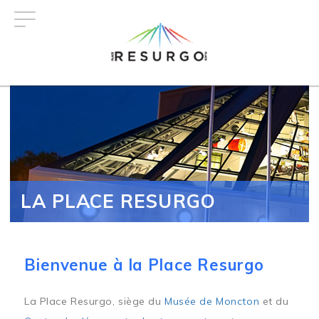
Aller
au
contenu
principal
LA PLACE RESURGO
Bienvenue à la Place Resurgo
La Place Resurgo, siège du
Musée de Moncton
et du