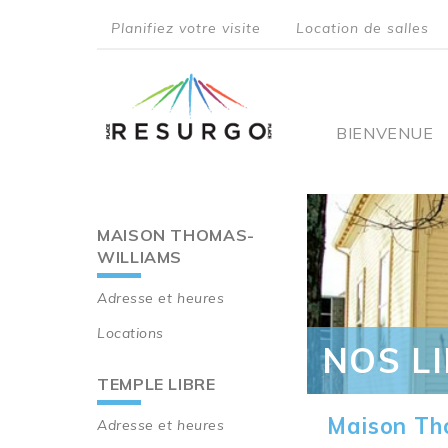
Aller
Planifiez votre visite
Location de salles
au
top
contenu
principal
menu
Main
BIENVENUE
navigati
MAISON THOMAS-
Main
WILLIAMS
navigation
Adresse et heures
Locations
NOS L
TEMPLE LIBRE
Maison Th
Adresse et heures