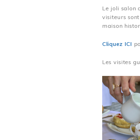
Le joli salon
visiteurs son
maison histor
Cliquez ICI
po
Les visites g
Image