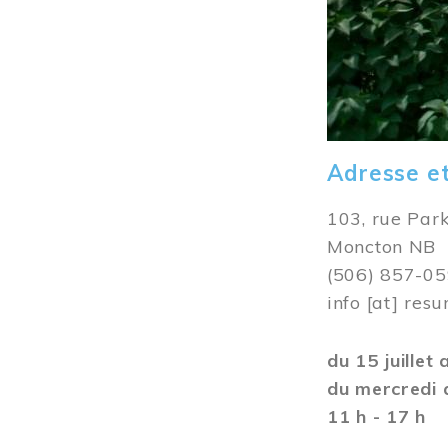
Adresse e
103, rue Par
Moncton NB
(506) 857-0
info
[at]
resu
du 15 juillet
du mercredi 
11 h - 17 h