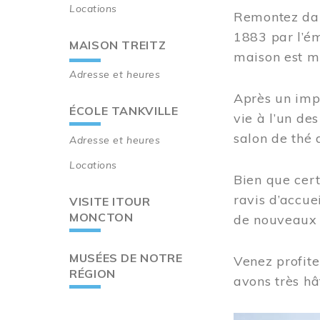
Locations
Remontez dan
1883 par l’ém
MAISON TREITZ
maison est m
Adresse et heures
Après un imp
ÉCOLE TANKVILLE
vie à l’un d
salon de thé 
Adresse et heures
Locations
Bien que cert
ravis d’accue
VISITE ITOUR
MONCTON
de nouveaux i
MUSÉES DE NOTRE
Venez profite
RÉGION
avons très hâ
Image