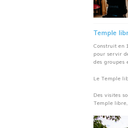
Temple lib
Construit en 
pour servir d
des groupes e
Le Temple li
Des visites s
Temple libre,
Image