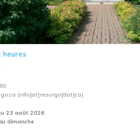
t heures
k
590
rgo.ca
(info[at]resurgo[dot]ca)
 au 23 août 2026
au dimanche