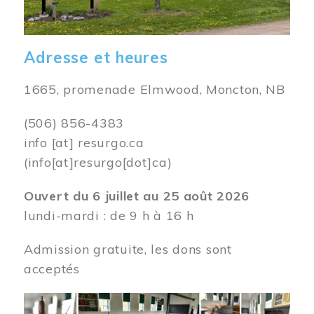
Adresse et heures
1665, promenade Elmwood, Moncton, NB
(506) 856-4383
info
[at]
resurgo.ca
(info[at]resurgo[dot]ca)
Ouvert du 6 juillet au 25 août 2026
lundi-mardi : de 9 h à 16 h
Admission gratuite, les dons sont
acceptés
Image