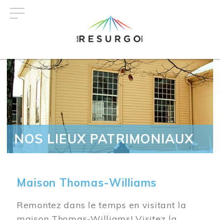
Aller
au
contenu
principal
NOS LIEUX PATRIMONIAUX
Maison Thomas-Williams
Remontez dans le temps en visitant la
maison Thomas-Williams! Visitez la