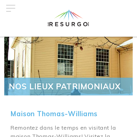
Aller
au
contenu
principal
NOS LIEUX PATRIMONIAUX
Maison Thomas-Williams
Remontez dans le temps en visitant la
maison Thomas-Williams! Visitez la