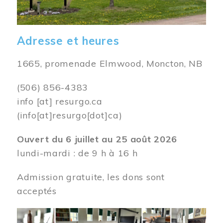
Adresse et heures
1665, promenade Elmwood, Moncton, NB
(506) 856-4383
info
[at]
resurgo.ca
(info[at]resurgo[dot]ca)
Ouvert du 6 juillet au 25 août 2026
lundi-mardi : de 9 h à 16 h
Admission gratuite, les dons sont
acceptés
Image