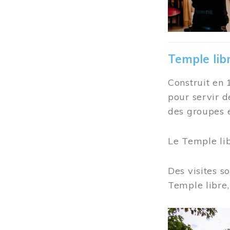
Temple lib
Construit en 
pour servir d
des groupes e
Le Temple li
Des visites s
Temple libre,
Image