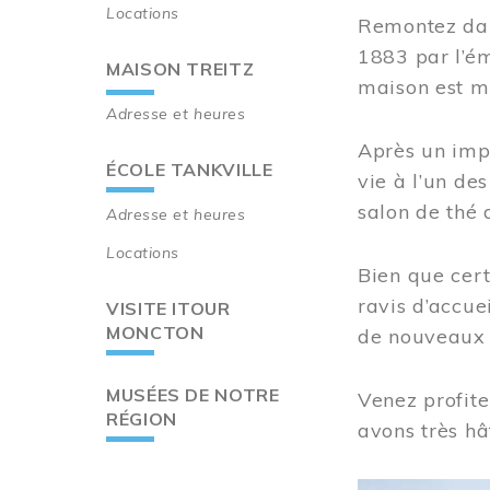
Locations
Remontez dan
1883 par l’ém
MAISON TREITZ
maison est m
Adresse et heures
Après un imp
ÉCOLE TANKVILLE
vie à l’un d
salon de thé 
Adresse et heures
Locations
Bien que cert
ravis d’accue
VISITE ITOUR
MONCTON
de nouveaux i
MUSÉES DE NOTRE
Venez profite
RÉGION
avons très hâ
Image