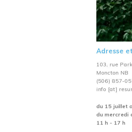
Adresse e
103, rue Par
Moncton NB
(506) 857-0
info
[at]
resu
du 15 juillet
du mercredi 
11 h - 17 h