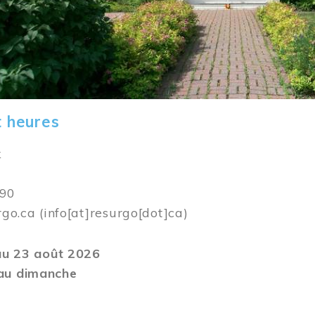
t heures
k
590
rgo.ca
(info[at]resurgo[dot]ca)
 au 23 août 2026
au dimanche