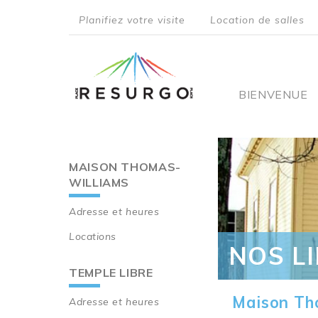
Aller
Planifiez votre visite
Location de salles
au
top
contenu
principal
menu
Main
BIENVENUE
navigati
MAISON THOMAS-
Main
WILLIAMS
navigation
Adresse et heures
Locations
NOS L
TEMPLE LIBRE
Maison Th
Adresse et heures