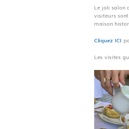
Le joli salon
visiteurs son
maison histor
Cliquez ICI
po
Les visites g
Image