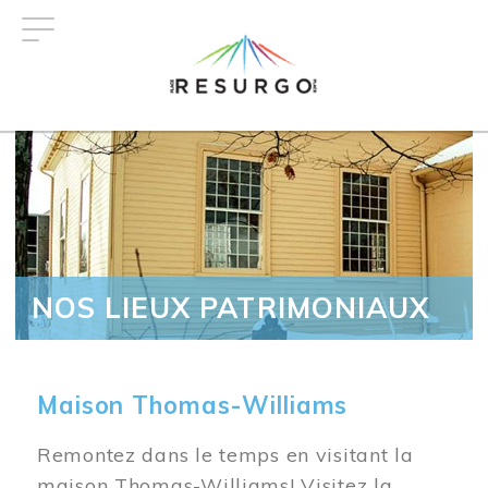
Aller
au
contenu
principal
NOS LIEUX PATRIMONIAUX
Maison Thomas-Williams
Remontez dans le temps en visitant la
maison Thomas-Williams! Visitez la