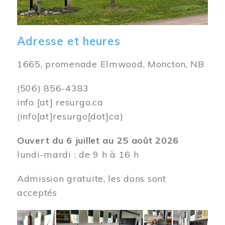
Adresse et heures
1665, promenade Elmwood, Moncton, NB
(506) 856-4383
info
[at]
resurgo.ca
(info[at]resurgo[dot]ca)
Ouvert du 6 juillet au 25 août 2026
lundi-mardi : de 9 h à 16 h
Admission gratuite, les dons sont
acceptés
Image