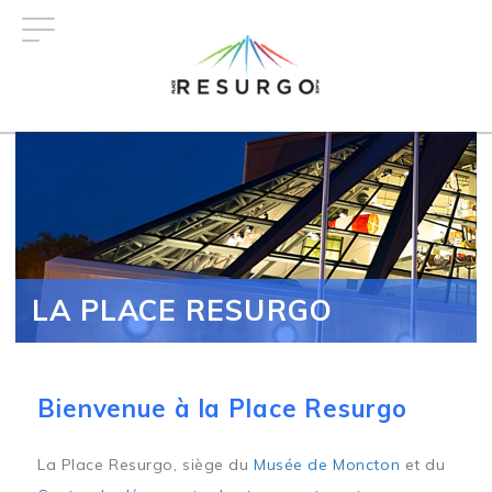
Aller
au
contenu
principal
LA PLACE RESURGO
Bienvenue à la Place Resurgo
La Place Resurgo, siège du
Musée de Moncton
et du