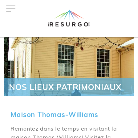
Aller
au
contenu
principal
NOS LIEUX PATRIMONIAUX
Maison Thomas-Williams
Remontez dans le temps en visitant la
maison Thomas-Williams! Visitez la