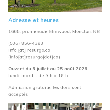
Adresse et heures
1665, promenade Elmwood, Moncton, NB
(506) 856-4383
info
[at]
resurgo.ca
(info[at]resurgo[dot]ca)
Ouvert du 6 juillet au 25 août 2026
lundi-mardi : de 9 h à 16 h
Admission gratuite, les dons sont
acceptés
Image