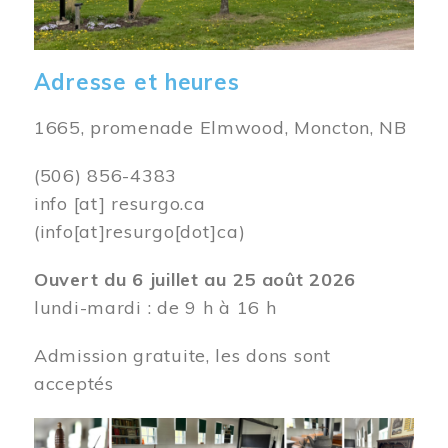
Adresse et heures
1665, promenade Elmwood, Moncton, NB
(506) 856-4383
info
[at]
resurgo.ca
(info[at]resurgo[dot]ca)
Ouvert du 6 juillet au 25 août 2026
lundi-mardi : de 9 h à 16 h
Admission gratuite, les dons sont
acceptés
Image