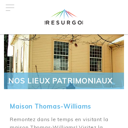
Aller
au
contenu
principal
NOS LIEUX PATRIMONIAUX
Maison Thomas-Williams
Remontez dans le temps en visitant la
maison Thomas-Williams! Visitez la