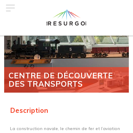
Aller
au
contenu
principal
CENTRE DE DÉCOUVERTE
DES TRANSPORTS
Description
La construction navale, le chemin de fer et l’aviation