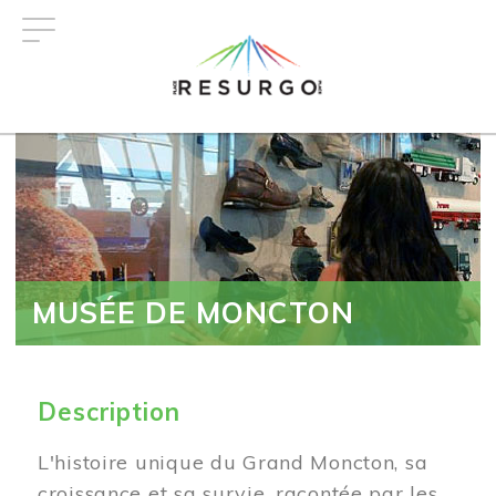
Aller
au
contenu
principal
MUSÉE DE MONCTON
Description
L'histoire unique du Grand Moncton, sa
croissance et sa survie, racontée par les