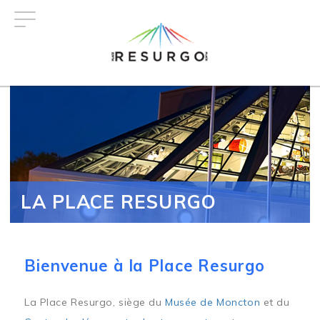
Aller
au
contenu
principal
LA PLACE RESURGO
Bienvenue à la Place Resurgo
La Place Resurgo, siège du
Musée de Moncton
et du