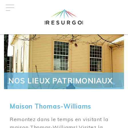
Aller
au
contenu
principal
NOS LIEUX PATRIMONIAUX
Maison Thomas-Williams
Remontez dans le temps en visitant la
maison Thomas-Williams! Visitez la