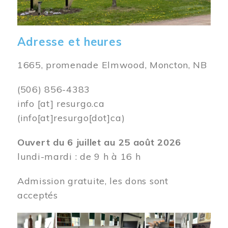
Adresse et heures
1665, promenade Elmwood, Moncton, NB
(506) 856-4383
info
[at]
resurgo.ca
(info[at]resurgo[dot]ca)
Ouvert du 6 juillet au 25 août 2026
lundi-mardi : de 9 h à 16 h
Admission gratuite, les dons sont
acceptés
Image